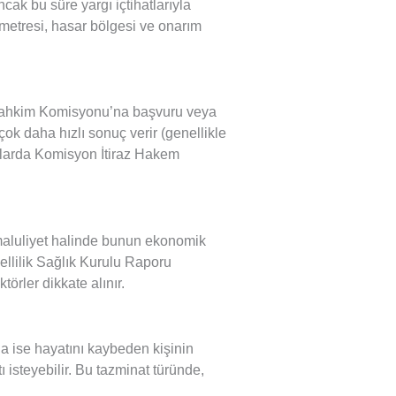
cak bu süre yargı içtihatlarıyla
ometresi, hasar bölgesi ve onarım
ta Tahkim Komisyonu’na başvuru veya
 daha hızlı sonuç verir (genellikle
lıklarda Komisyon İtiraz Hakem
 maluliyet halinde bunun ekonomik
ellilik Sağlık Kurulu Raporu
örler dikkate alınır.
a ise hayatını kaybeden kişinin
isteyebilir. Bu tazminat türünde,