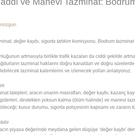
Maddi ve Manevi Tazminat: Bodr
anozgun
azminat, değer kaybı, sigorta tahkim komisyonu, Bodrum tazminat
luğunun artmasıyla birlikte trafik kazaları da ciddi şekilde artm
ğdurların tazminat haklarını doğru kanaldan ve doğru sürelerde
ilebilecek tazminat kalemlerini ve izlenecek yolları anlatıyoruz.
eri
at talepleri; aracın onarım masrafları, değer kaybı, kazanç kaybı
i giderleri, destekten yoksun kalma (ölüm halinde) ve manevi tazm
bileceği; kusur durumu, sigorta poliçesinin kapsamı ve zararın t
bilir
acın piyasa değerinde meydana gelen düşüşe ‘değer kaybı’ denir.