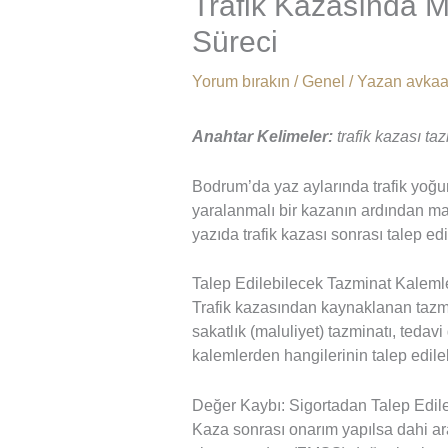
Trafik Kazasında 
Süreci
Yorum bırakın
/
Genel
/ Yazan
avka
Anahtar Kelimeler:
trafik kazası t
Bodrum’da yaz aylarında trafik yoğun
yaralanmalı bir kazanın ardından ma
yazıda trafik kazası sonrası talep ed
Talep Edilebilecek Tazminat Kaleml
Trafik kazasından kaynaklanan tazmin
sakatlık (maluliyet) tazminatı, tedav
kalemlerden hangilerinin talep edile
Değer Kaybı: Sigortadan Talep Edile
Kaza sonrası onarım yapılsa dahi ar