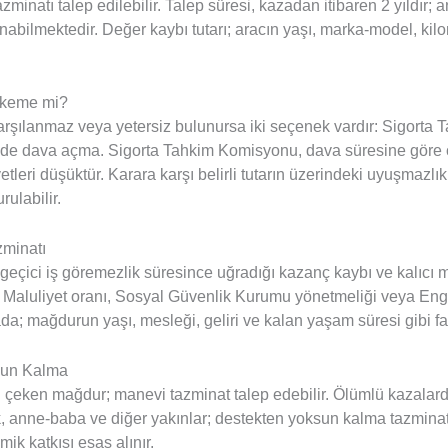
inatı talep edilebilir. Talep süresi, kazadan itibaren 2 yıldır; an
abilmektedir. Değer kaybı tutarı; aracın yaşı, marka-model, kil
hkeme mi?
 karşılanmaz veya yetersiz bulunursa iki seçenek vardır: Sigor
de dava açma. Sigorta Tahkim Komisyonu, dava süresine göre çok
yetleri düşüktür. Karara karşı belirli tutarın üzerindeki uyuşmaz
ulabilir.
zminatı
 geçici iş göremezlik süresince uğradığı kazanç kaybı ve kalıcı
lir. Maluliyet oranı, Sosyal Güvenlik Kurumu yönetmeliği veya Eng
a; mağdurun yaşı, mesleği, geliri ve kalan yaşam süresi gibi fakt
sun Kalma
ü çeken mağdur; manevi tazminat talep edebilir. Ölümlü kazalard
 anne-baba ve diğer yakınlar; destekten yoksun kalma tazminatı 
ik katkısı esas alınır.