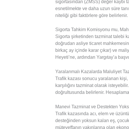
sigortasından (ZMSS) değer kaybı tazm
esnetilmekte ve daha uzun süre tanın
niteliği gibi faktörlere göre belirlenir.
Sigorta Tahkim Komisyonu mu, Ma
Sigorta şirketinden tazminat talebi
doğrudan asliye ticaret mahkemesin
birkaç ay içinde karar çıkar) ve mali
Heyeti’ne, ardından Yargıtay’a başvur
Yaralanmalı Kazalarda Maluliyet Ta
Trafik kazası sonucu yaralanan kişi,
karşılığını tazminat olarak isteyebi
doğrultusunda belirlenir. Hesaplamad
Manevi Tazminat ve Destekten Yok
Trafik kazasında acı, elem ve üzünt
desteğinden yoksun kalan eş, çocuk,
müteveffanın yakınlarına olan ekonom