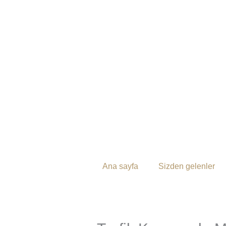
İçeriğe
atla
Ana sayfa
Sizden gelenler