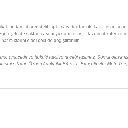
ikalarından itibaren delil toplamaya başlamak; kaza tespit tutana
n düzgün şekilde saklanması büyük önem taşır. Tazminat kalemler
at miktarını ciddi şekilde değiştirebilir.
irme amaçlıdır ve hukuki tavsiye niteliği taşımaz. Somut olayınız
ilirsiniz. Kaan Özgün Avukatlık Bürosu | Bahçelievler Mah. Turg