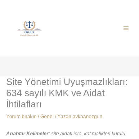
İçeriğe
atla
Site Yönetimi Uyuşmazlıkları:
634 sayılı KMK ve Aidat
İhtilafları
Yorum bırakın
/
Genel
/ Yazan
avkaanozgun
Anahtar Kelimeler:
site aidatı icra, kat malikleri kurulu,